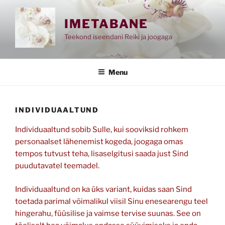
Skip
to
IMETABANE
content
Teekond iseendani Reiki ja joogaga
Menu
INDIVIDUAALTUND
Individuaaltund sobib Sulle, kui sooviksid rohkem
personaalset lähenemist kogeda, joogaga omas
tempos tutvust teha, lisaselgitusi saada just Sind
puudutavatel teemadel.
Individuaaltund on ka üks variant, kuidas saan Sind
toetada parimal võimalikul viisil Sinu enesearengu teel
hingerahu, füüsilise ja vaimse tervise suunas. See on