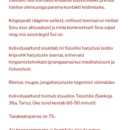
tõeliselt hea võimalus endasse süüvimiseks ja enda
tõelise olemusega parema kontakti leidmiseks.
Kõigepealt räägime sellest, millised teemad on hetkel
Sinu elus aktuaalsed ja mida konkreetselt Sina vajad
ning mis eesmärgid Sul on.
Individuaaltund sisaldab nii füüsilisi harjutusi (sobiv
krija ehk harjutuste seeria), erinevaid
hingamistehnikaid (pranajaama) kui meditatsiooni ja
lõdvestust.
Riietus: mugav, joogaharjutuste tegemist võimaldav.
Individuaaltund toimub stuudios Tassitäis (Saekoja
36a, Tartu). Üks tund kestab 60-90 minutit.
Tasakaalupanus on 75.-
Aja broneerimiseks ja lisainfoks kirjuta palun: