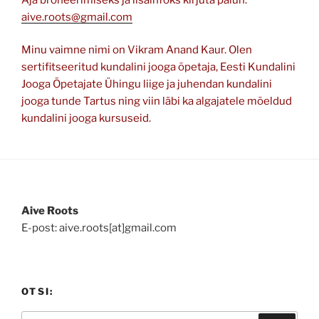
aive.roots@gmail.com
Minu vaimne nimi on Vikram Anand Kaur. Olen
sertifitseeritud kundalini jooga õpetaja, Eesti Kundalini
Jooga Õpetajate Ühingu liige ja juhendan kundalini
jooga tunde Tartus ning viin läbi ka algajatele mõeldud
kundalini jooga kursuseid.
Aive Roots
E-post: aive.roots[at]gmail.com
OTSI: