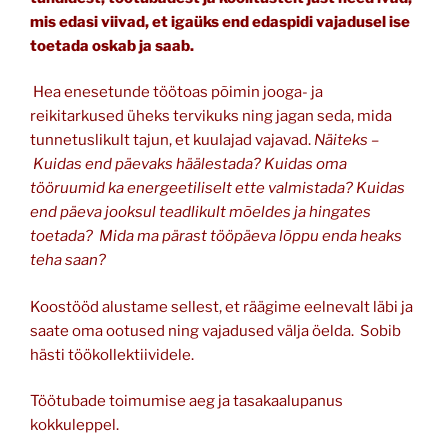
mis edasi viivad, et igaüks end edaspidi vajadusel ise
toetada oskab ja saab.
Hea enesetunde töötoas põimin jooga- ja
reikitarkused üheks tervikuks ning jagan seda, mida
tunnetuslikult tajun, et kuulajad vajavad.
Näiteks –
Kuidas end päevaks häälestada? Kuidas oma
tööruumid ka energeetiliselt ette valmistada? Kuidas
end päeva jooksul teadlikult mõeldes ja hingates
toetada? Mida ma pärast tööpäeva lõppu enda heaks
teha saan?
Koostööd alustame sellest, et räägime eelnevalt läbi ja
saate oma ootused ning vajadused välja öelda. Sobib
hästi töökollektiividele.
Töötubade toimumise aeg ja tasakaalupanus
kokkuleppel.