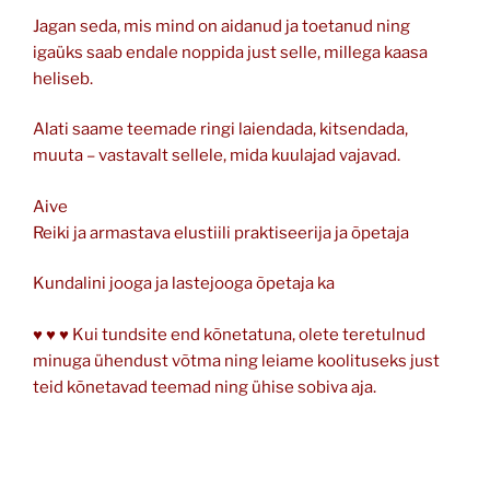
Jagan seda, mis mind on aidanud ja toetanud ning
igaüks saab endale noppida just selle, millega kaasa
heliseb.
Alati saame teemade ringi laiendada, kitsendada,
muuta – vastavalt sellele, mida kuulajad vajavad.
Aive
Reiki ja armastava elustiili praktiseerija ja õpetaja
Kundalini jooga ja lastejooga õpetaja ka
♥ ♥ ♥ Kui tundsite end kõnetatuna, olete teretulnud
minuga ühendust võtma ning leiame koolituseks just
teid kõnetavad teemad ning ühise sobiva aja.