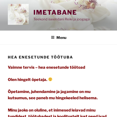
Skip
to
IMETABANE
content
Teekond iseendani Reiki ja joogaga
Menu
HEA ENESETUNDE TÖÖTUBA
Vaimne tervis – hea enesetunde töötoad
Olen hingelt õpetaja.
Õpetamine, juhendamine ja jagamine on mu
kutsumus, see paneb mu hingekeeled helisema.
Minu jaoks on oluline, et inimesed leiavad minu
tundidest, töötubadest ja koolitustelt just need ivad,