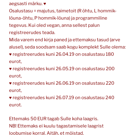
aegsasti märku. ♥
Osalustasu = majutus, taimetoit (R õhtu, L hommik-
lõuna-õhtu, P hommik-lõuna) ja programmiline
tegevus. Kui oled vegan, anna sellest palun
registreerudes teada.
Mida varem end kirja paned ja ettemaksu tasud (arve
alusel), seda soodsam saab kogu komplekt Sulle olema:
♥ registreerudes kuni 26.04.19 on osalustasu 180
eurot,
♥ registreerudes kuni 26.05.19 on osalustasu 200
eurot,
♥ registreerudes kuni 26.06.19 on osalustasu 220
eurot,
♥ registreerudes kuni 26.07.19 on osalustasu 240
eurot.
Ettemaks 50 EUR tagab Sulle koha laagris.
NB! Ettemaks ei kuulu tagastamisele laagrist
loobumise korral. Aitäh, et mõistad.