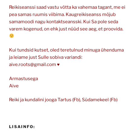
Reikiseanssi saad vastu võtta ka vahemaa tagant, me ei
pea samas ruumis viibima. Kaugreikiseanss mõjub
samamoodi nagu kontaktseansski. Kui Sa pole seda
varem kogenud, on ehk just nüüd see aeg, et proovida.
Kui tundsid kutset, oled teretulnud minuga ühenduma
ja leiame just Sulle sobiva variandi:
aive.roots@gmail.com ♥
Armastusega
Aive
Reiki ja kundalini jooga Tartus (Fb), Südamekeel (Fb)
LISAINFO: