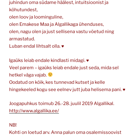
juhindun oma südame häälest, intuitsioonist ja
kõhutundest,
olen loov ja loominguline,
olen Emakese Maa ja Algallikaga ühenduses,
olen, nagu olen ja just sellisena vastu võetud ning
armastatud.
Luban endal lihtsalt olla. ♥
Igaüks leiab endale kindlasti midagi. ♥
Veel parem – igaüks leiab endale just seda, mida sel
hetkel väga vajab.
Oodatud on kõik, kes tunnevad kutset ja kelle
hingekeeled kogu see eelnev jutt juba helisema pani. ♥
Joogapuhkus toimub 26.-28. juulil 2019 Algallikal.
http://www.algallika.ee/
NB!
Kohti on loetud arv. Anna palun oma osalemissoovist