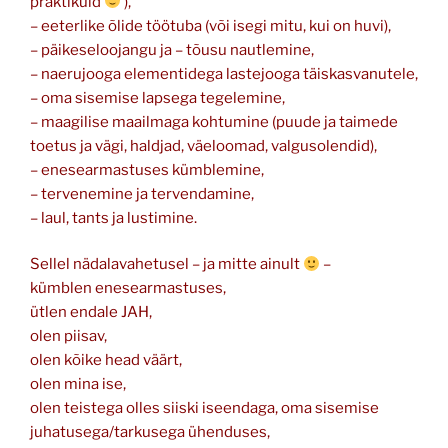
praktikuid
),
– eeterlike õlide töötuba (või isegi mitu, kui on huvi),
– päikeseloojangu ja – tõusu nautlemine,
– naerujooga elementidega lastejooga täiskasvanutele,
– oma sisemise lapsega tegelemine,
– maagilise maailmaga kohtumine (puude ja taimede
toetus ja vägi, haldjad, väeloomad, valgusolendid),
– enesearmastuses kümblemine,
– tervenemine ja tervendamine,
– laul, tants ja lustimine.
Sellel nädalavahetusel – ja mitte ainult
–
kümblen enesearmastuses,
ütlen endale JAH,
olen piisav,
olen kõike head väärt,
olen mina ise,
olen teistega olles siiski iseendaga, oma sisemise
juhatusega/tarkusega ühenduses,