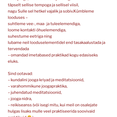
täpselt sellise tempoga ja sellisel viisil,
nagu Sulle sel hetkel vajalik ja sobiv.Kümbleme
looduses –
suhtleme vee-, maa- ja tuleelemendiga,
loome kontakti õhuelemendiga,
suhestume eetriga ning
lubame neil looduselementidel end tasakaalustada ja
tervendada
– omandad imetabased praktikad kogu edasiseks
eluks.
Sind ootavad:
– kundalini jooga kriyad ja meditatsioonid,
– varahommikune joogapraktika,
– juhendatud meditatsioonid,
– jooga nidra,
– reikiseanss (või isegi mitu, kui meil on osalejate
hulgas lisaks mulle veel praktiseerida soovivaid