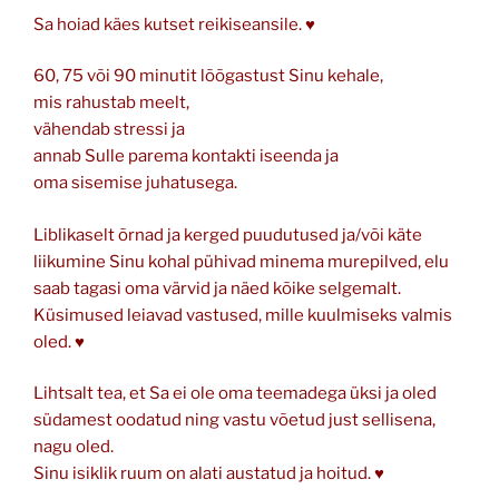
Sa hoiad käes kutset reikiseansile. ♥
60, 75 või 90 minutit lõõgastust Sinu kehale,
mis rahustab meelt,
vähendab stressi ja
annab Sulle parema kontakti iseenda ja
oma sisemise juhatusega.
Liblikaselt õrnad ja kerged puudutused ja/või käte
liikumine Sinu kohal pühivad minema murepilved, elu
saab tagasi oma värvid ja näed kõike selgemalt.
Küsimused leiavad vastused, mille kuulmiseks valmis
oled. ♥
Lihtsalt tea, et Sa ei ole oma teemadega üksi ja oled
südamest oodatud ning vastu võetud just sellisena,
nagu oled.
Sinu isiklik ruum on alati austatud ja hoitud. ♥