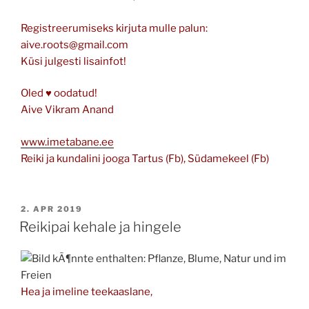
Registreerumiseks kirjuta mulle palun:
aive.roots@gmail.com
Küsi julgesti lisainfot!
Oled ♥ oodatud!
Aive Vikram Anand
www.imetabane.ee
Reiki ja kundalini jooga Tartus (Fb), Südamekeel (Fb)
POSTED
2. APR 2019
ON
Reikipai kehale ja hingele
Hea ja imeline teekaaslane,