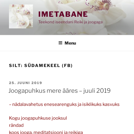
Skip
to
IMETABANE
content
Teekond iseendani Reiki ja joogaga
Menu
SILT:
SÜDAMEKEEL (FB)
POSTED
25. JUUNI 2019
ON
Joogapuhkus mere ääres – juuli 2019
– nädalavahetus enesearenguks ja isiklikuks kasvuks
Kogu joogapuhkuse jooksul
rändad
koos jooga, meditatsiooni ja reikiga