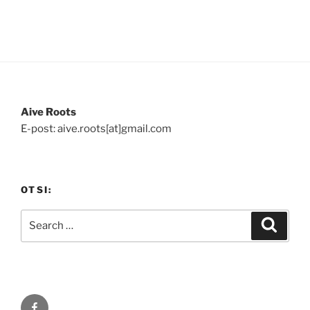
Aive Roots
E-post: aive.roots[at]gmail.com
OTSI:
Search
Search
for:
Facebook