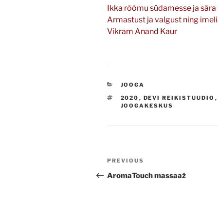
Ikka rõõmu südamesse ja sära
Armastust ja valgust ning imel
Vikram Anand Kaur
CATEGORIES
JOOGA
TAGS
2020
,
DEVI REIKISTUUDIO
JOOGAKESKUS
Navigeerimine
Previous
PREVIOUS
Post
AromaTouch massaaž