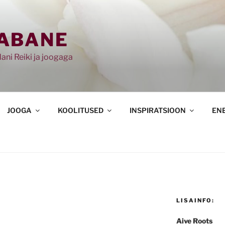
ABANE
ani Reiki ja joogaga
JOOGA
KOOLITUSED
INSPIRATSIOON
EN
LISAINFO:
Aive Roots