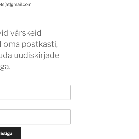
ots[at]gmail.com
id värskeid
d oma postkasti,
tuda uudiskirjade
iga.