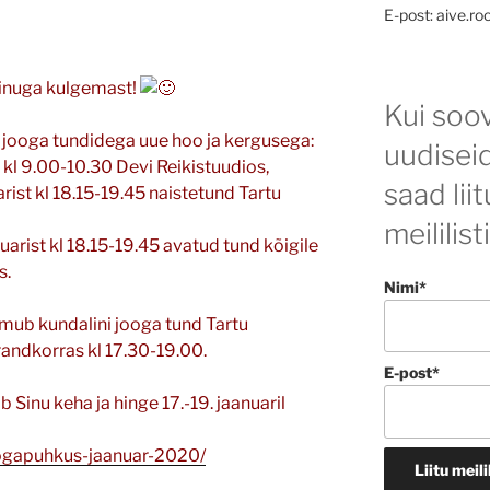
E-post: aive.ro
minuga kulgemast!
Kui soov
 jooga tundidega uue hoo ja kergusega:
uudisei
t kl 9.00-10.30 Devi Reikistuudios,
saad lii
arist kl 18.15-19.45 naistetund Tartu
meililist
uarist kl 18.15-19.45 avatud tund kõigile
s.
Nimi*
imub kundalini jooga tund Tartu
andkorras kl 17.30-19.00.
E-post*
Sinu keha ja hinge 17.-19. jaanuaril
oogapuhkus-jaanuar-2020/