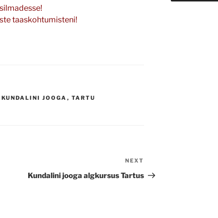
 silmadesse!
iste taaskohtumisteni!
,
KUNDALINI JOOGA
,
TARTU
NEXT
Next
Post
Kundalini jooga algkursus Tartus