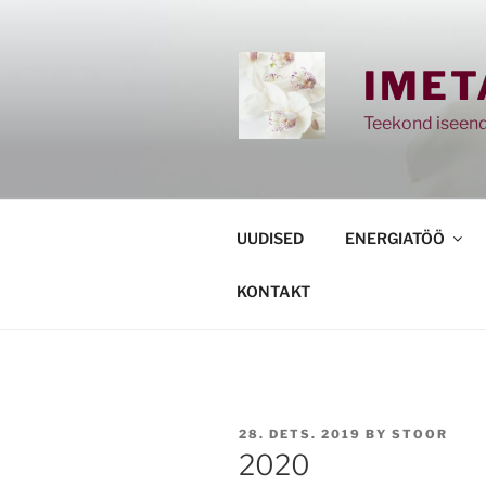
Skip
to
content
IMET
Teekond iseend
UUDISED
ENERGIATÖÖ
KONTAKT
POSTED
28. DETS. 2019
BY
STOOR
ON
2020