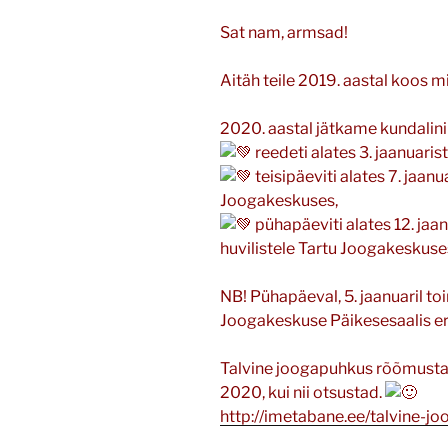
Sat nam, armsad!
Aitäh teile 2019. aastal koos 
2020. aastal jätkame kundalini
reedeti alates 3. jaanuaris
teisipäeviti alates 7. jaanu
Joogakeskuses,
pühapäeviti alates 12. jaan
huvilistele Tartu Joogakeskuse
NB! Pühapäeval, 5. jaanuaril to
Joogakeskuse Päikesesaalis er
Talvine joogapuhkus rõõmustab 
2020, kui nii otsustad.
http://imetabane.ee/talvine-j