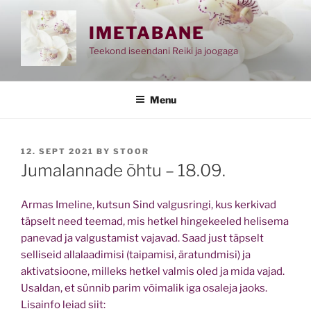
Skip
to
IMETABANE
content
Teekond iseendani Reiki ja joogaga
Menu
POSTED
12. SEPT 2021
BY
STOOR
ON
Jumalannade õhtu – 18.09.
Armas Imeline, kutsun Sind valgusringi, kus kerkivad
täpselt need teemad, mis hetkel hingekeeled helisema
panevad ja valgustamist vajavad. Saad just täpselt
selliseid allalaadimisi (taipamisi, äratundmisi) ja
aktivatsioone, milleks hetkel valmis oled ja mida vajad.
Usaldan, et sünnib parim võimalik iga osaleja jaoks.
Lisainfo leiad siit: