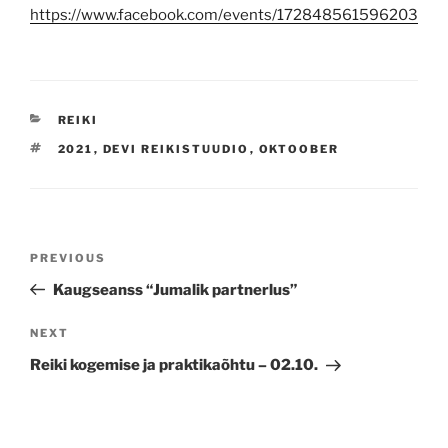
https://www.facebook.com/events/172848561596203
CATEGORIES
REIKI
TAGS
2021
,
DEVI REIKISTUUDIO
,
OKTOOBER
Navigeerimine
Previous
PREVIOUS
Post
Kaugseanss “Jumalik partnerlus”
Next
NEXT
Post
Reiki kogemise ja praktikaõhtu – 02.10.