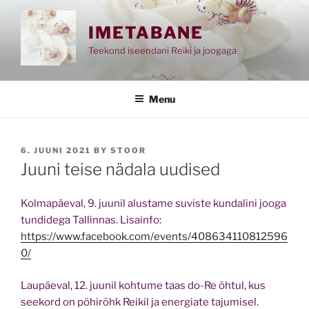
Skip
to
IMETABANE
content
Teekond iseendani Reiki ja joogaga
Menu
POSTED
6. JUUNI 2021
BY
STOOR
ON
Juuni teise nädala uudised
Kolmapäeval, 9. juunil alustame suviste kundalini jooga
tundidega Tallinnas. Lisainfo:
https://www.facebook.com/events/408634110812596
0/
Laupäeval, 12. juunil kohtume taas do-Re õhtul, kus
seekord on põhirõhk Reikil ja energiate tajumisel.