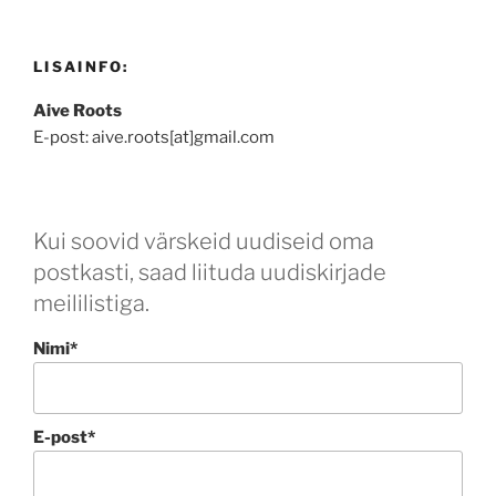
LISAINFO:
Aive Roots
E-post: aive.roots[at]gmail.com
Kui soovid värskeid uudiseid oma
postkasti, saad liituda uudiskirjade
meililistiga.
Nimi*
E-post*