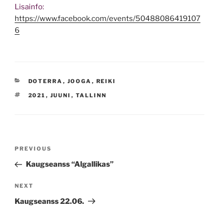
Lisainfo:
https://www.facebook.com/events/50488086419107
6
CATEGORIES
DOTERRA
,
JOOGA
,
REIKI
TAGS
2021
,
JUUNI
,
TALLINN
Navigeerimine
Previous
PREVIOUS
Post
Kaugseanss “Algallikas”
Next
NEXT
Post
Kaugseanss 22.06.