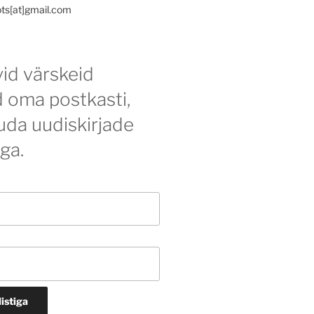
ots[at]gmail.com
id värskeid
d oma postkasti,
tuda uudiskirjade
iga.