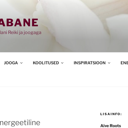
ABANE
ani Reiki ja joogaga
JOOGA
KOOLITUSED
INSPIRATSIOON
EN
LISAINFO:
nergeetiline
Aive Roots