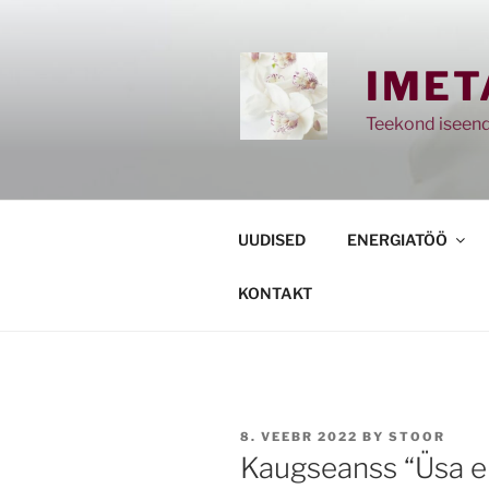
Skip
to
content
IMET
Teekond iseend
UUDISED
ENERGIATÖÖ
KONTAKT
POSTED
8. VEEBR 2022
BY
STOOR
ON
Kaugseanss “Üsa e