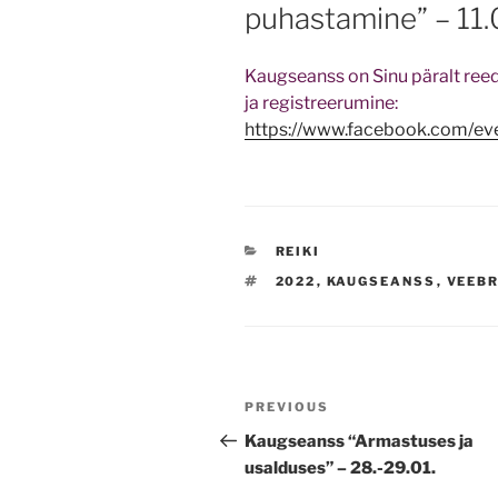
puhastamine” – 11.
Kaugseanss on Sinu päralt reedel
ja registreerumine:
https://www.facebook.com/
CATEGORIES
REIKI
TAGS
2022
,
KAUGSEANSS
,
VEEB
Navigeerimine
Previous
PREVIOUS
Post
Kaugseanss “Armastuses ja
usalduses” – 28.-29.01.