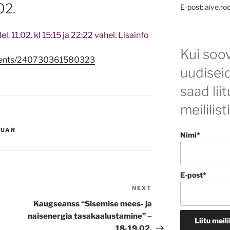
02.
E-post: aive.ro
, 11.02. kl 15:15 ja 22:22 vahel. Lisainfo
Kui soov
events/240730361580323
uudisei
saad lii
meililist
RUAR
Nimi*
E-post*
NEXT
Next
Post
Kaugseanss “Sisemise mees- ja
naisenergia tasakaalustamine” –
18-19.02.