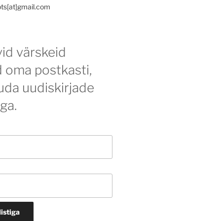
ots[at]gmail.com
id värskeid
d oma postkasti,
tuda uudiskirjade
iga.