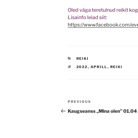
Oled väga teretulnud reikit kog
Lisainfo leiad siit:
https://www
.facebook.com/ev
CATEGORIES
REIKI
TAGS
2022
,
APRILL
,
REIKI
Navigeerimine
Previous
PREVIOUS
Post
Kaugseanss „Mina olen” 01.04