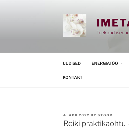
Skip
to
content
IMET
Teekond iseend
UUDISED
ENERGIATÖÖ
KONTAKT
POSTED
4. APR 2022
BY
STOOR
ON
Reiki praktikaõhtu 