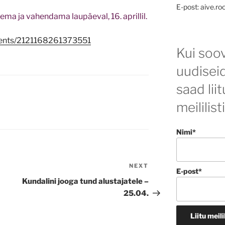
E-post: aive.ro
ema ja vahendama laupäeval, 16. aprillil.
ents/2121168261373551
Kui soov
uudisei
saad lii
meililist
Nimi*
NEXT
Next
E-post*
Post
Kundalini jooga tund alustajatele –
25.04.