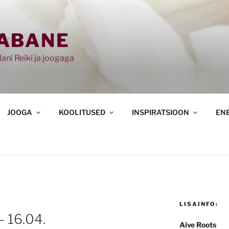
ABANE
ani Reiki ja joogaga
JOOGA
KOOLITUSED
INSPIRATSIOON
EN
LISAINFO:
– 16.04.
Aive Roots