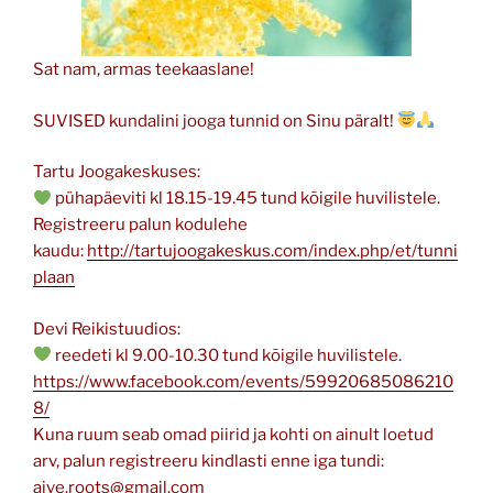
Sat nam, armas teekaaslane!
SUVISED kundalini jooga tunnid on Sinu päralt!
Tartu Joogakeskuses:
pühapäeviti kl 18.15-19.45 tund kõigile huvilistele.
Registreeru palun kodulehe
kaudu:
http://tartujoogakeskus.com/index.php/et/tunni
plaan
Devi Reikistuudios:
reedeti kl 9.00-10.30 tund kõigile huvilistele.
https://www.facebook.com/events/59920685086210
8/
Kuna ruum seab omad piirid ja kohti on ainult loetud
arv, palun registreeru kindlasti enne iga tundi:
aive.roots@gmail.com