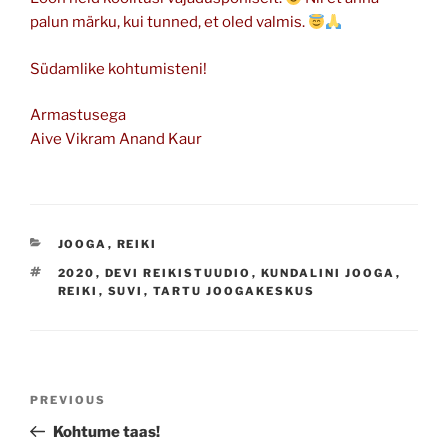
palun märku, kui tunned, et oled valmis.
Südamlike kohtumisteni!
Armastusega
Aive Vikram Anand Kaur
CATEGORIES
JOOGA
,
REIKI
TAGS
2020
,
DEVI REIKISTUUDIO
,
KUNDALINI JOOGA
,
REIKI
,
SUVI
,
TARTU JOOGAKESKUS
Navigeerimine
Previous
PREVIOUS
Post
Kohtume taas!