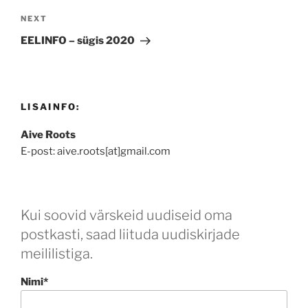
Next
NEXT
Post
EELINFO – sügis 2020
LISAINFO:
Aive Roots
E-post: aive.roots[at]gmail.com
Kui soovid värskeid uudiseid oma
postkasti, saad liituda uudiskirjade
meililistiga.
Nimi*