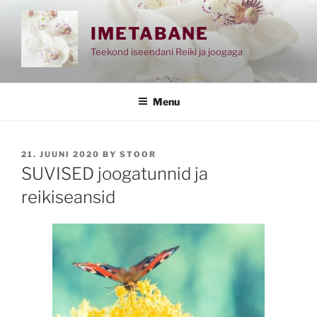
Skip
to
IMETABANE
content
Teekond iseendani Reiki ja joogaga
Menu
POSTED
21. JUUNI 2020
BY
STOOR
ON
SUVISED joogatunnid ja
reikiseansid