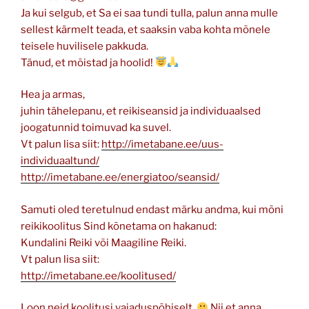
Ja kui selgub, et Sa ei saa tundi tulla, palun anna mulle
sellest kärmelt teada, et saaksin vaba kohta mõnele
teisele huvilisele pakkuda.
Tänud, et mõistad ja hoolid!
Hea ja armas,
juhin tähelepanu, et reikiseansid ja individuaalsed
joogatunnid toimuvad ka suvel.
Vt palun lisa siit:
http://imetabane.ee/uus-
individuaaltund/
http://imetabane.ee/energiatoo/seansid/
Samuti oled teretulnud endast märku andma, kui mõni
reikikoolitus Sind kõnetama on hakanud:
Kundalini Reiki või Maagiline Reiki.
Vt palun lisa siit:
http://imetabane.ee/koolitused/
Loon neid koolitusi vajaduspõhiselt.
Nii et anna