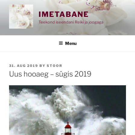
Skip
to
IMETABANE
content
Teekond iseendani Reiki ja joogaga
Menu
POSTED
31. AUG 2019
BY
STOOR
ON
Uus hooaeg – sügis 2019