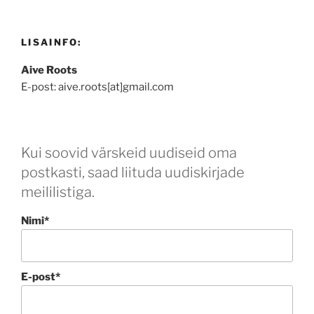
LISAINFO:
Aive Roots
E-post: aive.roots[at]gmail.com
Kui soovid värskeid uudiseid oma
postkasti, saad liituda uudiskirjade
meililistiga.
Nimi*
E-post*