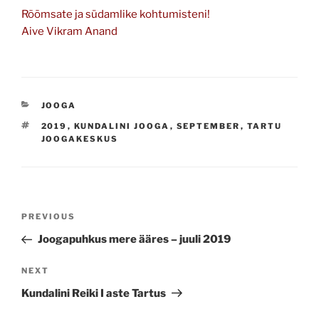
Rõõmsate ja südamlike kohtumisteni!
Aive Vikram Anand
CATEGORIES
JOOGA
TAGS
2019
,
KUNDALINI JOOGA
,
SEPTEMBER
,
TARTU
JOOGAKESKUS
Navigeerimine
Previous
PREVIOUS
Post
Joogapuhkus mere ääres – juuli 2019
Next
NEXT
Post
Kundalini Reiki I aste Tartus