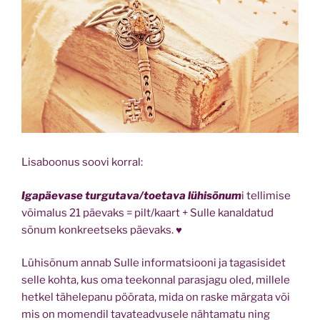
Lisaboonus soovi korral:
Igapäevase turgutava/toetava lühisõnum
i tellimise
võimalus 21 päevaks = pilt/kaart + Sulle kanaldatud
sõnum konkreetseks päevaks. ♥
Lühisõnum annab Sulle informatsiooni ja tagasisidet
selle kohta, kus oma teekonnal parasjagu oled, millele
hetkel tähelepanu pöörata, mida on raske märgata või
mis on momendil tavateadvusele nähtamatu ning