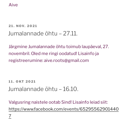
Aive
POSTED
21. NOV. 2021
ON
Jumalannade õhtu – 27.11.
Järgmine Jumalannade õhtu toimub laupäeval, 27.
novembril. Oled me ringi oodatud! Lisainfo ja
registreerumine: aive.roots@gmail.com
POSTED
11. OKT 2021
ON
Jumalannade õhtu – 16.10.
Valgusring naistele ootab Sind! Lisainfo leiad siit:
https://www.facebook.com/events/65295562901440
7