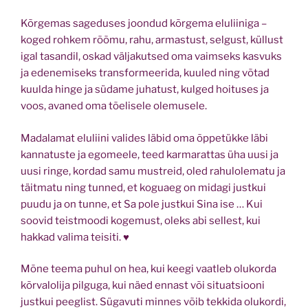
Kõrgemas sageduses joondud kõrgema eluliiniga –
koged rohkem rõõmu, rahu, armastust, selgust, küllust
igal tasandil, oskad väljakutsed oma vaimseks kasvuks
ja edenemiseks transformeerida, kuuled ning võtad
kuulda hinge ja südame juhatust, kulged hoituses ja
voos, avaned oma tõelisele olemusele.
Madalamat eluliini valides läbid oma õppetükke läbi
kannatuste ja egomeele, teed karmarattas üha uusi ja
uusi ringe, kordad samu mustreid, oled rahulolematu ja
täitmatu ning tunned, et koguaeg on midagi justkui
puudu ja on tunne, et Sa pole justkui Sina ise … Kui
soovid teistmoodi kogemust, oleks abi sellest, kui
hakkad valima teisiti. ♥
Mõne teema puhul on hea, kui keegi vaatleb olukorda
kõrvalolija pilguga, kui näed ennast või situatsiooni
justkui peeglist. Sügavuti minnes võib tekkida olukordi,