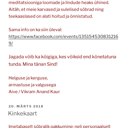
meditatsiooniga loomade ja lindude heaks ühined.
Aitäh, et meie karvased ja sulelised sõbrad ning
teekaaslased on alati hoitud ja õnnistatud.
Sama info on ka siin üleval:
https://www.facebook.com/events/135154530831216
9/
Jagada võib ka kõigiga, kes võiksid end kõnetatuna
tunda. Mina tänan Sind!
Helguse ja kerguse,
armastuse ja valgusega
Aive / Vikram Anand Kaur
POSTED
20. MÄRTS 2018
ON
Kinkekaart
Imetabaselt sõbralik pakkumine: neli personaalselt