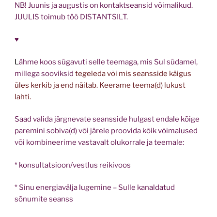
NB! Juunis ja augustis on kontaktseansid võimalikud.
JUULIS toimub töö DISTANTSILT.
♥
L
ähme koos sügavuti selle teemaga, mis Sul südamel,
millega sooviksid
tegeleda või mis seansside käigus
üles kerkib ja end näitab. Keerame teema(d) lukust
lahti.
Saad valida järgnevate seansside hulgast endale kõige
paremini sobiva(d) või järele proovida kõik võimalused
või kombineerime vastavalt olukorrale ja teemale:
* konsultatsioon/vestlus reikivoos
* Sinu energiavälja lugemine – Sulle kanaldatud
sõnumite seanss