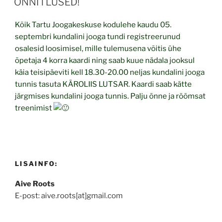
ÕNNITLUSED!
Kõik Tartu Joogakeskuse kodulehe kaudu 05.
septembri kundalini jooga tundi registreerunud
osalesid loosimisel, mille tulemusena võitis ühe
õpetaja 4 korra kaardi ning saab kuue nädala jooksul
käia teisipäeviti kell 18.30-20.00 neljas kundalini jooga
tunnis tasuta KÄROLIIS LUTSAR. Kaardi saab kätte
järgmises kundalini jooga tunnis. Palju õnne ja rõõmsat
treenimist
LISAINFO:
Aive Roots
E-post: aive.roots[at]gmail.com