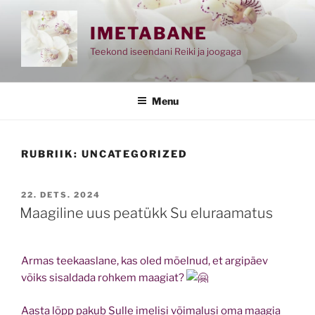
Skip
to
IMETABANE
content
Teekond iseendani Reiki ja joogaga
Menu
RUBRIIK:
UNCATEGORIZED
POSTED
22. DETS. 2024
ON
Maagiline uus peatükk Su eluraamatus
Armas teekaaslane, kas oled mõelnud, et argipäev
võiks sisaldada rohkem maagiat?
Aasta lõpp pakub Sulle imelisi võimalusi oma maagia