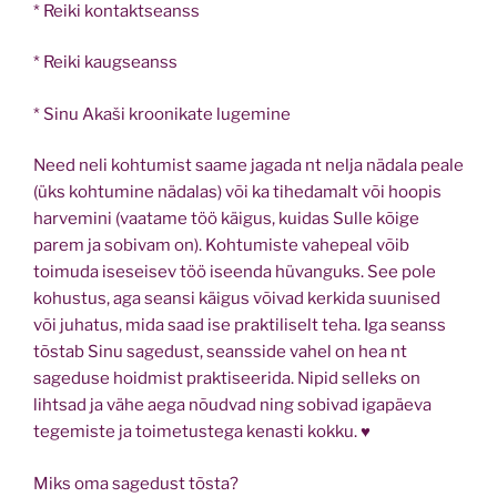
* Reiki kontaktseanss
* Reiki kaugseanss
* Sinu Akaši kroonikate lugemine
Need neli kohtumist saame jagada nt nelja nädala peale
(üks kohtumine nädalas) või ka tihedamalt või hoopis
harvemini (vaatame töö käigus, kuidas Sulle kõige
parem ja sobivam on). Kohtumiste vahepeal võib
toimuda iseseisev töö iseenda hüvanguks. See pole
kohustus, aga seansi käigus võivad kerkida suunised
või juhatus, mida saad ise praktiliselt teha. Iga seanss
tõstab Sinu sagedust, seansside vahel on hea nt
sageduse hoidmist praktiseerida. Nipid selleks on
lihtsad ja vähe aega nõudvad ning sobivad igapäeva
tegemiste ja toimetustega kenasti kokku. ♥
Miks oma sagedust tõsta?