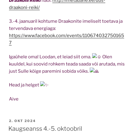
Draakoni Reiki
näol:
http://imetabane.ee/uus-
draakoni-reiki/
3.-4. jaanuaril kohtume Draakonite imeliselt toetava ja
tervendava energiaga:
https://www.facebook.com/events/110674032750165
7
Igaühele oma! Loodan, et leiad siit oma.
Olen
kuuldel, kui soovid rohkem teada saada või arutada, mis
just Sulle kõige paremini sobida võiks.
Head ja helget
Aive
POSTED
2. OKT 2024
ON
Kaugseanss 4.-5. oktoobril