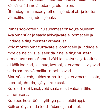
käekäik südamelähedane ja oluline on.
Ühendagem samaaegselt oma jõud, et abi ja toetus
võimalikult paljudeni jõuaks.
Puhas soov otse Sinu südamest on kõige olulisem.
Ava oma süda ja saada abivajavatele loomadele ja
lindudele tingimusteta armastust.
Võid mõttes oma tuttavatele loomadele ja lindudele
mõelda, neid visualiseerida ja neile tingimusteta
armastust saata. Samuti võid teha otsuse ja taotluse,
et kõik loomad ja linnud, kes abi ja tervendust vajavad,
seda parimal võimalikul moel saavad.
Sinu süda teab, kuidas armastust ja tervendust saata,
luba sel juhtuda ja jälgi protsessi.
Kui oled reiki kanal, võid saata reikit vabatahtliku
annetusena.
Kui teed koostööd inglitega, palu neidki appi.
Kõik on õige, mida teed südame juhatusel.