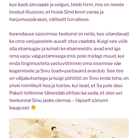
kus kaob ülevaade ja selgus, tekib hirm, mis on meele
loodud illusioon, et hoida Sind kinni vanas ja
harjumuspärases, näiliselt turvalises.
Iseendasse süüvimise teekond on neile, kes söandavad
ka oma varjupoolele
ausalt otsa vaadata. Kuigi see võib
olla ebamugav ja kohati ka ebameeldiv, avad end iga
oma varju valgustamisega (mis pole midagi muud, kui
enda tingimusteta vastuvõtmine) oma sisemise väe
kogemisele ja Sinu teadvusetasand avardub. See tee
on väljakutsetega ja kuigi põhitöö on Sinu enda teha, on
siiski inimlikult hea ja toetav, kui tead, et Sa pole üksi.
Paketi tellimine tähendab ühtlasi ka seda, et olen sel
teekonnal Sinu jaoks olemas – täpselt sõnumi
kaugusel.