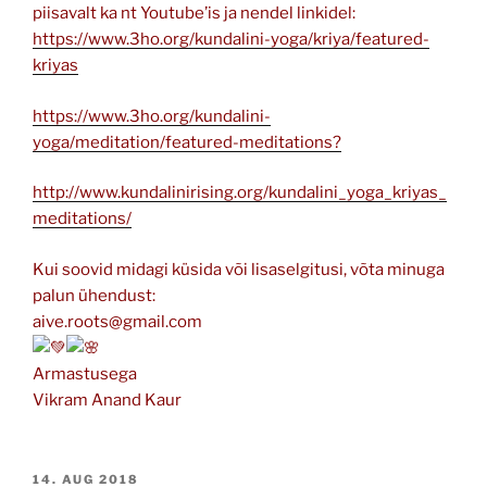
piisavalt ka nt Youtube’is ja nendel linkidel:
https://www.3ho.org/kundalini-yoga/kriya/featured-
kriyas
https://www.3ho.org/kundalini-
yoga/meditation/featured-meditations?
http://www.kundalinirising.org/kundalini_yoga_kriyas_
meditations/
Kui soovid midagi küsida või lisaselgitusi, võta minuga
palun ühendust:
aive.roots@gmail.com
Armastusega
Vikram Anand Kaur
POSTED
14. AUG 2018