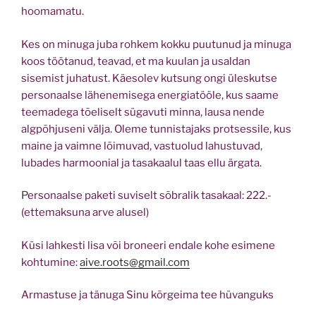
hoomamatu.
Kes on minuga
j
uba rohkem kokku puutunud ja minuga
koos töötanud, teavad, et ma kuulan ja usaldan
sisemist juhatust. Käesolev kutsung ongi üleskutse
personaalse lähenemisega energiatööle, kus saame
teemadega tõeliselt sügavuti minna, lausa nende
algpõhjuseni välja. Oleme tunnistajaks protsessile, kus
maine ja vaimne lõimuvad, vastuolud lahustuvad,
lubades harmoonial ja tasakaalul taas ellu ärgata.
P
ersonaalse paketi suviselt sõbralik tasakaal: 222.-
(ettemaksuna arve alusel)
Küsi lahkesti lisa või broneeri endale kohe esimene
kohtumine:
aive.roots@gmail.com
Armastuse ja tänuga Sinu kõrgeima tee hüvanguks