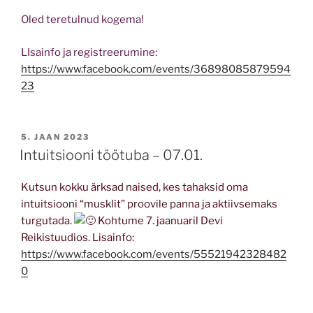
Oled teretulnud kogema!
LIsainfo ja registreerumine:
https://www.facebook.com/events/36898085879594
23
POSTED
5. JAAN 2023
ON
Intuitsiooni töötuba – 07.01.
Kutsun kokku ärksad naised, kes tahaksid oma
intuitsiooni “musklit” proovile panna ja aktiivsemaks
turgutada.
Kohtume 7. jaanuaril Devi
Reikistuudios. Lisainfo:
https://www.facebook.com/events/55521942328482
0