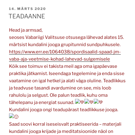
POSTED
14. MÄRTS 2020
ON
TEADAANNE
Head ja armsad,
seoses Vabariigi Valitsuse otsusega lähevad alates 15.
märtsist kundalini jooga grupitunnid sundpuhkusele.
https://www.err.ee/1064038/spordisaalid-spaad-jm-
vaba-aja-veetmise-kohad-lahevad-sulgemisele
Kõik see toimuv ei takista meil aga oma igapäevase
praktika jätkamist. Iseendaga tegelemine ja enda sisse
vaatamine on igal hetkel ja alati väga oluline. Teadlikkus
ja teadvuse tasandi avardumine on see, mis loob
rahulolu ja selgust. Ole palun teadlik, kuhu oma
tähelepanu ja energiat suunad.
Kundalini jooga ongi teadupärast teadlikkuse jooga.
Saad soovi korral iseseisvalt praktiseerida – materjali
kundalini jooga krijade ja meditatsioonide näol on