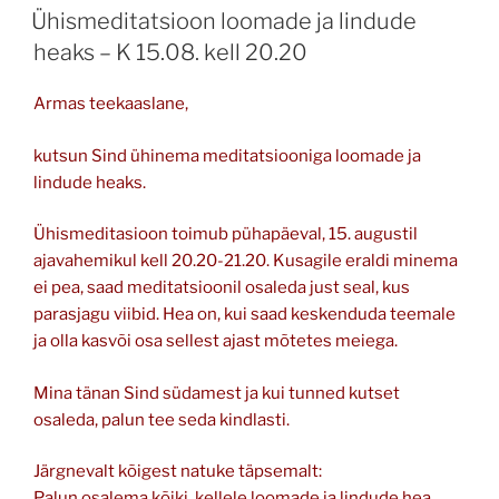
ON
Ühismeditatsioon loomade ja lindude
heaks – K 15.08. kell 20.20
Armas teekaaslane,
kutsun Sind ühinema meditatsiooniga loomade ja
lindude heaks.
Ühismeditasioon toimub pühapäeval, 15. augustil
ajavahemikul kell 20.20-21.20. Kusagile eraldi minema
ei pea, saad meditatsioonil osaleda just seal, kus
parasjagu viibid. Hea on, kui saad keskenduda teemale
ja olla kasvõi osa sellest ajast mõtetes meiega.
Mina tänan Sind südamest ja kui tunned kutset
osaleda, palun tee seda kindlasti.
Järgnevalt kõigest natuke täpsemalt:
Palun osalema kõiki, kellele loomade ja lindude hea