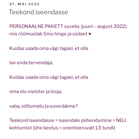
POSTED
27. MAI 2022
ON
Teekond iseendasse
PERSONAALNE PAKETT suveks (juuni – august 2022),
mis rõõmustab Sinu hinge ja südant ♥
Kuidas saada oma vägi tagasi, et olla
ise enda tervendaja,
Kuidas saada oma vägi tagasi, et olla
oma elu meister ja looja,
v
aba, sõltumatu ja suveräänne?
Teekond iseendasse = iseendale pühendumine = NELI
kohtumist (ühe kestus = orienteeruvalt 1,5 tundi)