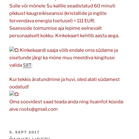
Sulle või mõnele Su kallile seadistatud 60 minuti
pikkust kaugreikiseanssi (kristallide ja inglite
tervendava energia toetusel) = 111 EUR;
Seansside toimumise aja lepime eelnevalt
personaalselt kokku. Kinkekaart kehtib aasta aega.
Kinkekaardi saaja võib endale oma südame ja
sisetunde järgi ka mõne muu meeldiva kingituse
valida
SIIT
:
Kui tekkis äratundmine ja huvi, oled alati südamest
oodatud!
Oma soovidest saad teada anda ning lisainfot küsida:
aive.roots@gmail.com
POSTED
5. SEPT 2017
ON