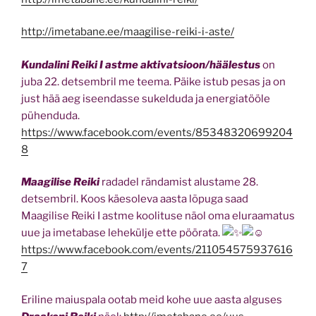
http://imetabane.ee/maagilise-reiki-i-aste/
Kundalini Reiki I astme aktivatsioon/häälestus
on
juba 22. detsembril me teema. Päike istub pesas ja on
just hää aeg iseendasse sukelduda ja energiatööle
pühenduda.
https://www.facebook.com/events/85348320699204
8
Maagilise Reiki
radadel rändamist alustame 28.
detsembril. Koos käesoleva aasta lõpuga saad
Maagilise Reiki I astme koolituse näol oma eluraamatus
uue ja imetabase lehekülje ette pöörata.
https://www.facebook.com/events/211054575937616
7
Eriline maiuspala ootab meid kohe uue aasta alguses