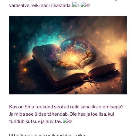
varasalve reiki näol rikastada.
Kas on Sinu teekond seotud reiki kanaliks olemisega?
Ja mida see üldse tähendab. Ole hea ja loe lisa, kui
tundub kutsuv ja huvitav.
http://imetabane.ee/kundalini-reiki/