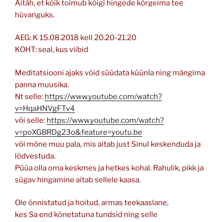
Aitäh, et kõik toimub kõigi hingede kõrgeima tee
hüvanguks.
AEG: K 15.08.2018 kell 20.20-21.20
KOHT: seal, kus viibid
Meditatsiooni ajaks võid süüdata küünla ning mängima
panna muusika.
Nt selle:
https://www.youtube.com/watch?
v=HqaHNVgFTv4
või selle:
https://www.youtube.com/watch?
v=poXGBRDg23o&feature=youtu.be
või mõne muu pala, mis aitab just Sinul keskenduda ja
lõdvestuda.
Püüa olla oma keskmes ja hetkes kohal. Rahulik, pikk ja
sügav hingamine aitab sellele kaasa.
Ole õnnistatud ja hoitud, armas teekaaslane,
kes Sa end kõnetatuna tundsid ning selle