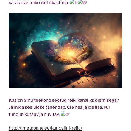
varasalve reiki näol rikastada.
Kas on Sinu teekond seotud reiki kanaliks olemisega?
Ja mida see üldse tähendab. Ole hea ja loe lisa, kui
tundub kutsuv ja huvitav.
http://imetabane.ee/kundalini-reiki/