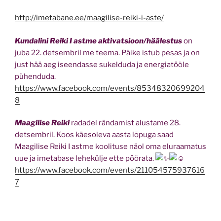
http://imetabane.ee/maagilise-reiki-i-aste/
Kundalini Reiki I astme aktivatsioon/häälestus
on
juba 22. detsembril me teema. Päike istub pesas ja on
just hää aeg iseendasse sukelduda ja energiatööle
pühenduda.
https://www.facebook.com/events/85348320699204
8
Maagilise Reiki
radadel rändamist alustame 28.
detsembril. Koos käesoleva aasta lõpuga saad
Maagilise Reiki I astme koolituse näol oma eluraamatus
uue ja imetabase lehekülje ette pöörata.
https://www.facebook.com/events/211054575937616
7
Eriline maiuspala ootab meid kohe uue aasta alguses
Draakoni Reiki
näol:
http://imetabane.ee/uus-