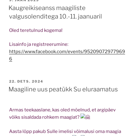
9. JAAN 2025
ON
Kaugreikiseanss maagiliste
valgusolenditega 10.-11. jaanuaril
Oled teretulnud kogema!
Lisainfo ja registreerumine:
https://www.facebook.com/events/95209072977969
6
POSTED
22. DETS. 2024
ON
Maagiline uus peatükk Su eluraamatus
Armas teekaaslane, kas oled mõelnud, et argipäev
võiks sisaldada rohkem maagiat?
Aasta lõpp pakub Sulle imelisi võimalusi oma maagia