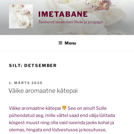
Skip
to
IMETABANE
content
Teekond iseendani Reiki ja joogaga
Menu
SILT:
DETSEMBER
POSTED
1. MÄRTS 2025
ON
Väike aromaatne kätepai
Väike aromaatne kätepai
See on ainult Sulle
pühendatud aeg, mille vältel saad end välja lülitada
kõigest muust ning olla vaid iseenda jaoks kohal ja
olemas, hingata end lõdvestusse ja kosutusse,