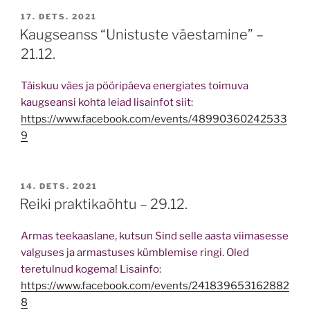
POSTED
17. DETS. 2021
ON
Kaugseanss “Unistuste väestamine” –
21.12.
Täiskuu väes ja pööripäeva energiates toimuva
kaugseansi kohta leiad lisainfot siit:
https://www.facebook.com/events/48990360242533
9
POSTED
14. DETS. 2021
ON
Reiki praktikaõhtu – 29.12.
Armas teekaaslane, kutsun Sind selle aasta viimasesse
valguses ja armastuses kümblemise ringi. Oled
teretulnud kogema! Lisainfo:
https://www.facebook.com/events/241839653162882
8