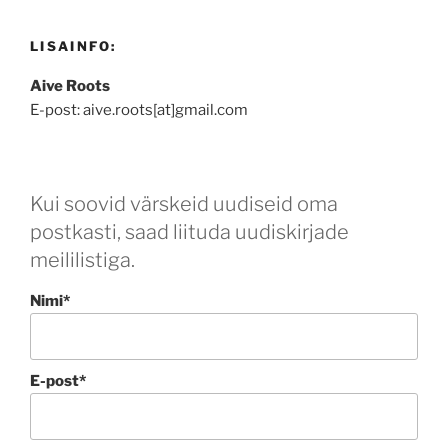
LISAINFO:
Aive Roots
E-post: aive.roots[at]gmail.com
Kui soovid värskeid uudiseid oma
postkasti, saad liituda uudiskirjade
meililistiga.
Nimi*
E-post*