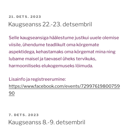
POSTED
21. DETS. 2023
ON
Kaugseanss 22.-23. detsembril
Selle kaugseansiga häälestume justkui uuele olemise
viisile, ühendume teadlikult oma kõrgemate
aspektidega, kehastamaks oma kõrgemat mina ning
lubame maisel ja taevasel üheks tervikuks,
harmooniliseks elukogemuseks lõimuda.
Lisainfo ja registreerumine:
https://www.facebook.com/events/72997619800759
90
POSTED
7. DETS. 2023
ON
Kaugseanss 8.-9. detsembril