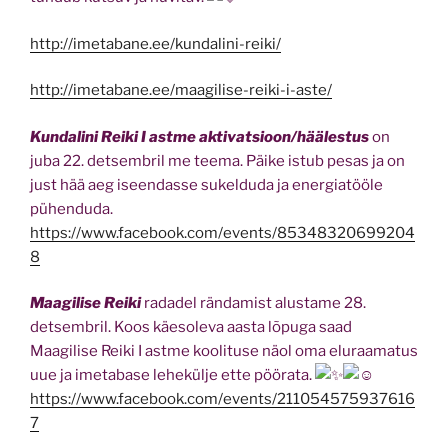
http://imetabane.ee/kundalini-reiki/
http://imetabane.ee/maagilise-reiki-i-aste/
Kundalini Reiki I astme aktivatsioon/häälestus
on
juba 22. detsembril me teema. Päike istub pesas ja on
just hää aeg iseendasse sukelduda ja energiatööle
pühenduda.
https://www.facebook.com/events/85348320699204
8
Maagilise Reiki
radadel rändamist alustame 28.
detsembril. Koos käesoleva aasta lõpuga saad
Maagilise Reiki I astme koolituse näol oma eluraamatus
uue ja imetabase lehekülje ette pöörata.
https://www.facebook.com/events/211054575937616
7