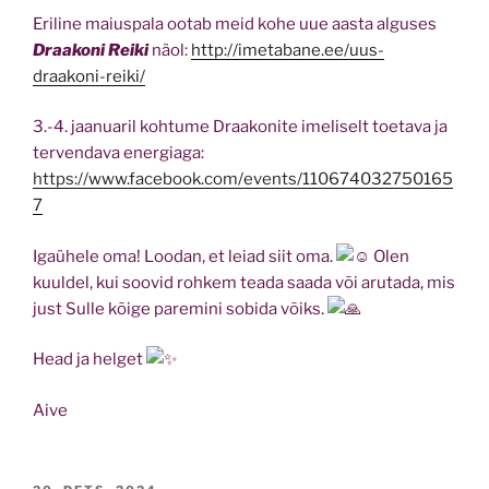
Eriline maiuspala ootab meid kohe uue aasta alguses
Draakoni Reiki
näol:
http://imetabane.ee/uus-
draakoni-reiki/
3.-4. jaanuaril kohtume Draakonite imeliselt toetava ja
tervendava energiaga:
https://www.facebook.com/events/110674032750165
7
Igaühele oma! Loodan, et leiad siit oma.
Olen
kuuldel, kui soovid rohkem teada saada või arutada, mis
just Sulle kõige paremini sobida võiks.
Head ja helget
Aive