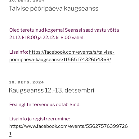
POSTED
20. DETS. 2024
ON
Talvise pööripäeva kaugseanss
Oled teretulnud kogema! Seanssi saad vastu võtta
21.12. kl 8:00 ja 22.12. kl 8:00 vahel.
Lisainfo:
https://facebook.com/events/s/talvise-
pooripaeva-kaugseanss/1156517432654363/
POSTED
10. DETS. 2024
ON
Kaugseanss 12.-13. detsembril
Peainglite tervendus ootab Sind.
Lisainfo ja registreerumine:
https://www.facebook.com/events/55627576399726
1