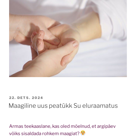
POSTED
22. DETS. 2024
ON
Maagiline uus peatükk Su eluraamatus
Armas teekaaslane, kas oled mõelnud, et argipäev
võiks sisaldada rohkem maagiat?