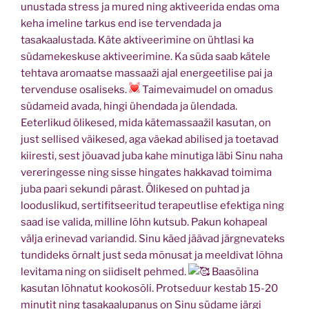
unustada stress ja mured ning aktiveerida endas oma
keha imeline tarkus end ise tervendada ja
tasakaalustada. Käte aktiveerimine on ühtlasi ka
südamekeskuse aktiveerimine. Ka süda saab kätele
tehtava aromaatse massaaži ajal energeetilise pai ja
tervenduse osaliseks.
Taimevaimudel on omadus
südameid avada, hingi ühendada ja ülendada.
Eeterlikud õlikesed, mida kätemassaažil kasutan, on
just sellised väikesed, aga väekad abilised ja toetavad
kiiresti, sest jõuavad juba kahe minutiga läbi Sinu naha
vereringesse ning sisse hingates hakkavad toimima
juba paari sekundi pärast. Õlikesed on puhtad ja
looduslikud, sertifitseeritud terapeutlise efektiga ning
saad ise valida, milline lõhn kutsub. Pakun kohapeal
välja erinevad variandid. Sinu käed jäävad järgnevateks
tundideks õrnalt just seda mõnusat ja meeldivat lõhna
levitama ning on siidiselt pehmed.
Baasõlina
kasutan lõhnatut kookosõli. Protseduur kestab 15-20
minutit ning tasakaalupanus on Sinu südame järgi