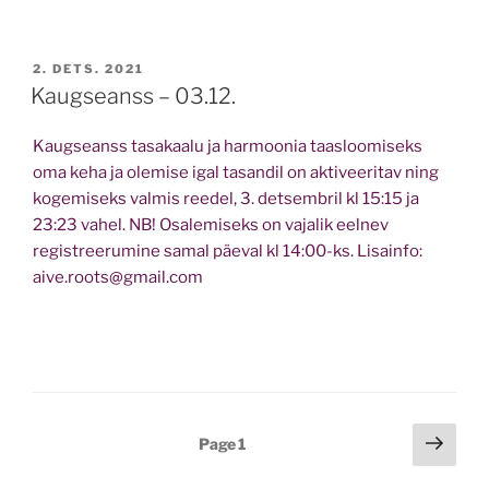
POSTED
2. DETS. 2021
ON
Kaugseanss – 03.12.
Kaugseanss tasakaalu ja harmoonia taasloomiseks
oma keha ja olemise igal tasandil on aktiveeritav ning
kogemiseks valmis reedel, 3. detsembril kl 15:15 ja
23:23 vahel. NB! Osalemiseks on vajalik eelnev
registreerumine samal päeval kl 14:00-ks. Lisainfo:
aive.roots@gmail.com
Postituste
Next
Page
1
page
leheküljendus