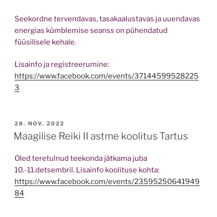
Seekordne tervendavas, tasakaalustavas ja uuendavas
energias kümblemise seanss on pühendatud
füüsilisele kehale.
Lisainfo ja registreerumine:
https://www.facebook.com/events/37144599528225
3
POSTED
28. NOV. 2022
ON
Maagilise Reiki II astme koolitus Tartus
Oled teretulnud teekonda jätkama juba
10.-11.detsembril. Lisainfo koolituse kohta:
https://www.facebook.com/events/23595250641949
84