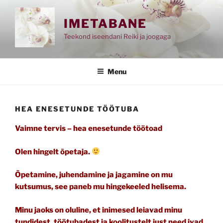
Skip
to
IMETABANE
content
Teekond iseendani Reiki ja joogaga
Menu
HEA ENESETUNDE TÖÖTUBA
Vaimne tervis – hea enesetunde töötoad
Olen hingelt õpetaja.
Õpetamine, juhendamine ja jagamine on mu
kutsumus, see paneb mu hingekeeled helisema.
Minu jaoks on oluline, et inimesed leiavad minu
tundidest, töötubadest ja koolitustelt just need ivad,