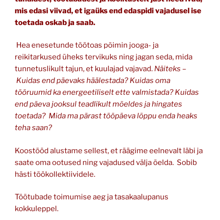
mis edasi viivad, et igaüks end edaspidi vajadusel ise
toetada oskab ja saab.
Hea enesetunde töötoas põimin jooga- ja
reikitarkused üheks tervikuks ning jagan seda, mida
tunnetuslikult tajun, et kuulajad vajavad.
Näiteks –
Kuidas end päevaks häälestada? Kuidas oma
tööruumid ka energeetiliselt ette valmistada? Kuidas
end päeva jooksul teadlikult mõeldes ja hingates
toetada? Mida ma pärast tööpäeva lõppu enda heaks
teha saan?
Koostööd alustame sellest, et räägime eelnevalt läbi ja
saate oma ootused ning vajadused välja öelda. Sobib
hästi töökollektiividele.
Töötubade toimumise aeg ja tasakaalupanus
kokkuleppel.