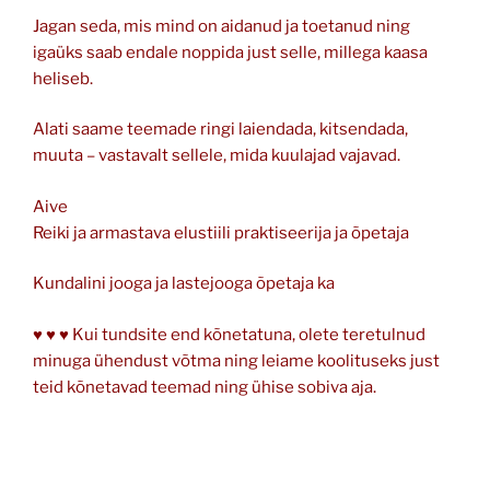
Jagan seda, mis mind on aidanud ja toetanud ning
igaüks saab endale noppida just selle, millega kaasa
heliseb.
Alati saame teemade ringi laiendada, kitsendada,
muuta – vastavalt sellele, mida kuulajad vajavad.
Aive
Reiki ja armastava elustiili praktiseerija ja õpetaja
Kundalini jooga ja lastejooga õpetaja ka
♥ ♥ ♥ Kui tundsite end kõnetatuna, olete teretulnud
minuga ühendust võtma ning leiame koolituseks just
teid kõnetavad teemad ning ühise sobiva aja.