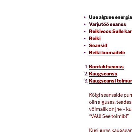
Uue alguse energi
Varjutöö seanss
Reikivoos Sulle k
Reiki
Seansid
Reiki loomadele
Kontaktseanss
Kaugseanss
Kaugseansi toimu
Kõigi seansside puhu
olin alguses, teades
võimalik on jne – ku
“VAU! See toimib!”
Kusjuures kaugseans