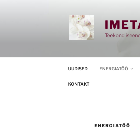
Skip
to
content
IMET
Teekond iseend
UUDISED
ENERGIATÖÖ
KONTAKT
ENERGIATÖÖ