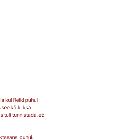
a kui Reiki puhul
s see kõik ikka
 tuli tunnistada, et:
ktseansi puhul.