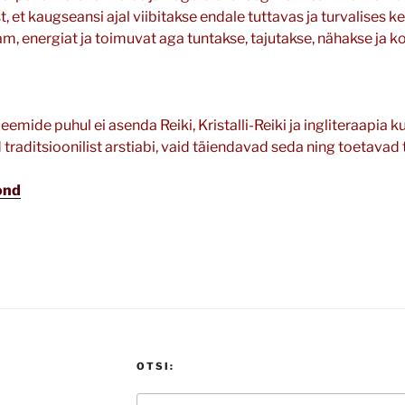
t, et kaugseansi ajal viibitakse endale tuttavas ja turvalises 
am, energiat ja toimuvat aga tuntakse, tajutakse, nähakse ja 
eemide puhul ei asenda Reiki, Kristalli-Reiki ja ingliteraapia ku
raditsioonilist arstiabi, vaid täiendavad seda ning toetavad
ond
OTSI:
Search