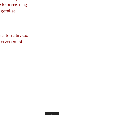
keskkonnas ning
kogetakse
i alternatiivsed
 tervenemist.