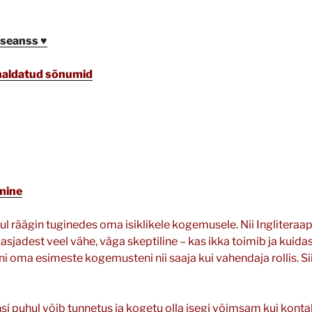
aseanss ♥
analdatud sõnumid
mine
l räägin tuginedes oma isiklikele kogemusele. Nii Ingliteraapi
 asjadest veel vähe, väga skeptiline – kas ikka toimib ja kuida
ni oma esimeste kogemusteni nii saaja kui vahendaja rollis. Siis
i puhul võib tunnetus ja kogetu olla isegi võimsam kui konta