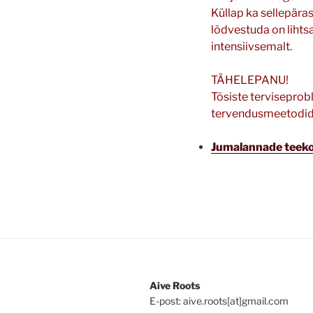
Küllap ka sellepäras
lõdvestuda on lihts
intensiivsemalt.
TÄHELEPANU!
Tõsiste terviseprobl
tervendusmeetodid t
Jumalannade teek
Aive Roots
E-post: aive.roots[at]gmail.com