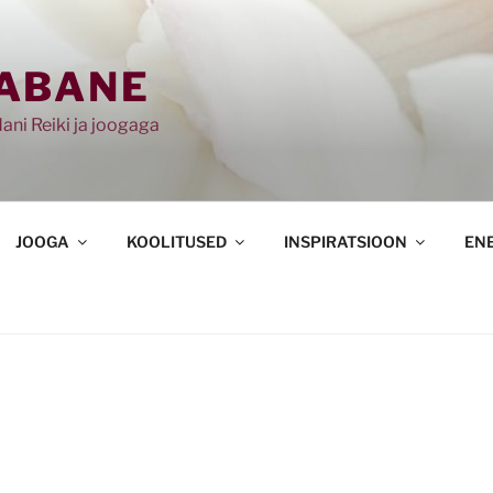
ABANE
ani Reiki ja joogaga
JOOGA
KOOLITUSED
INSPIRATSIOON
EN