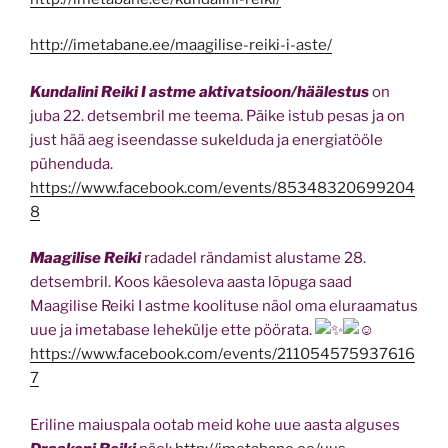
http://imetabane.ee/maagilise-reiki-i-aste/
Kundalini Reiki I astme aktivatsioon/häälestus
on
juba 22. detsembril me teema. Päike istub pesas ja on
just hää aeg iseendasse sukelduda ja energiatööle
pühenduda.
https://www.facebook.com/events/85348320699204
8
Maagilise Reiki
radadel rändamist alustame 28.
detsembril. Koos käesoleva aasta lõpuga saad
Maagilise Reiki I astme koolituse näol oma eluraamatus
uue ja imetabase lehekülje ette pöörata.
https://www.facebook.com/events/211054575937616
7
Eriline maiuspala ootab meid kohe uue aasta alguses