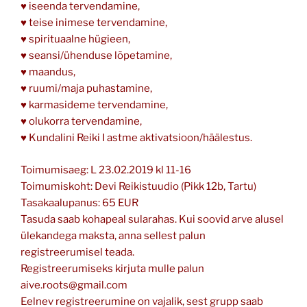
♥ iseenda tervendamine,
♥ teise inimese tervendamine,
♥ spirituaalne hügieen,
♥ seansi/ühenduse lõpetamine,
♥ maandus,
♥ ruumi/maja puhastamine,
♥ karmasideme tervendamine,
♥ olukorra tervendamine,
♥ Kundalini Reiki I astme aktivatsioon/häälestus.
Toimumisaeg: L 23.02.2019 kl 11-16
Toimumiskoht: Devi Reikistuudio (Pikk 12b, Tartu)
Tasakaalupanus: 65 EUR
Tasuda saab kohapeal sularahas. Kui soovid arve alusel
ülekandega maksta, anna sellest palun
registreerumisel teada.
Registreerumiseks kirjuta mulle palun
aive.roots@gmail.com
Eelnev registreerumine on vajalik, sest grupp saab