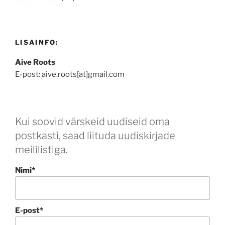
LISAINFO:
Aive Roots
E-post: aive.roots[at]gmail.com
Kui soovid värskeid uudiseid oma
postkasti, saad liituda uudiskirjade
meililistiga.
Nimi*
E-post*