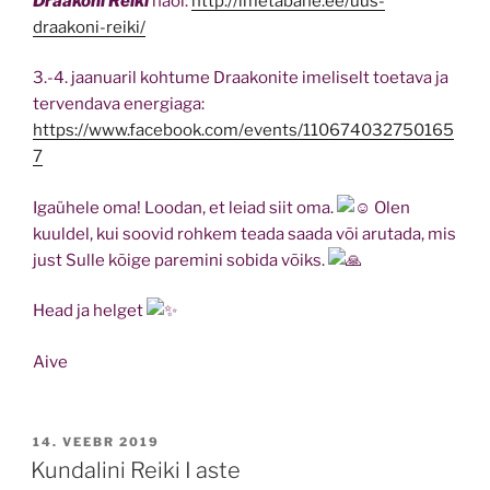
Draakoni Reiki
näol:
http://imetabane.ee/uus-
draakoni-reiki/
3.-4. jaanuaril kohtume Draakonite imeliselt toetava ja
tervendava energiaga:
https://www.facebook.com/events/110674032750165
7
Igaühele oma! Loodan, et leiad siit oma.
Olen
kuuldel, kui soovid rohkem teada saada või arutada, mis
just Sulle kõige paremini sobida võiks.
Head ja helget
Aive
POSTED
14. VEEBR 2019
ON
Kundalini Reiki I aste