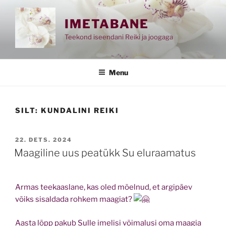
Skip
to
IMETABANE
content
Teekond iseendani Reiki ja joogaga
Menu
SILT:
KUNDALINI REIKI
POSTED
22. DETS. 2024
ON
Maagiline uus peatükk Su eluraamatus
Armas teekaaslane, kas oled mõelnud, et argipäev
võiks sisaldada rohkem maagiat?
Aasta lõpp pakub Sulle imelisi võimalusi oma maagia