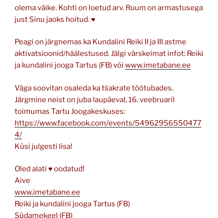
olema väike. Kohti on loetud arv. Ruum on armastusega
just Sinu jaoks hoitud. ♥
Peagi on järgnemas ka Kundalini Reiki II ja III astme
aktivatsioonid/häälestused. Jälgi värskeimat infot: Reiki
ja kundalini jooga Tartus (FB) või
www.imetabane.ee
Väga soovitan osaleda ka tšakrate töötubades.
Järgmine neist on juba laupäeval, 16. veebruaril
toimumas Tartu Joogakeskuses:
https://www.facebook.com/events/54962956550477
4/
Küsi julgesti lisa!
Oled alati ♥ oodatud!
Aive
www.imetabane.ee
Reiki ja kundalini jooga Tartus (FB)
Südamekeel (FB)