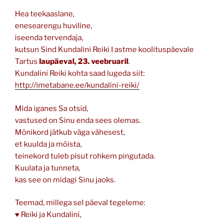
Hea teekaaslane,
enesearengu huviline,
iseenda tervendaja,
kutsun Sind Kundalini Reiki I astme koolituspäevale
Tartus
laupäeval, 23. veebruaril
.
Kundalini Reiki kohta saad lugeda siit:
http://imetabane.ee/kundalini-reiki/
Mida iganes Sa otsid,
vastused on Sinu enda sees olemas.
Mõnikord jätkub väga vähesest,
et kuulda ja mõista,
teinekord tuleb pisut rohkem pingutada.
Kuulata ja tunneta,
kas see on midagi Sinu jaoks.
Teemad, millega sel päeval tegeleme:
♥ Reiki ja Kundalini,