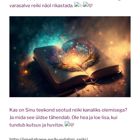
varasalve reiki näol rikastada.
Kas on Sinu teekond seotud reiki kanaliks olemisega?
Ja mida see üldse tähendab. Ole hea ja loe lisa, kui
tundub kutsuv ja huvitav.
http://imetabane.ee/kundalini-reiki/