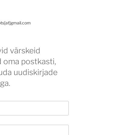
ots[at]gmail.com
id värskeid
d oma postkasti,
tuda uudiskirjade
iga.