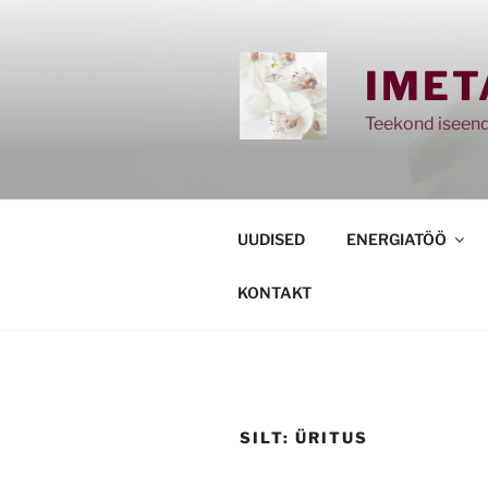
Skip
to
content
IMET
Teekond iseend
UUDISED
ENERGIATÖÖ
KONTAKT
SILT:
ÜRITUS