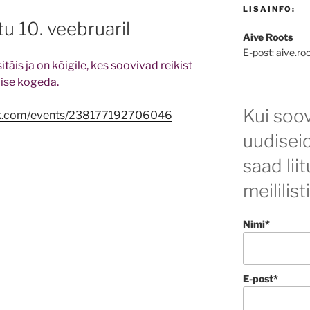
LISAINFO:
tu 10. veebruaril
Aive Roots
E-post: aive.ro
is ja on kõigile, kes soovivad reikist
ise kogeda.
Kui soov
ok.com/events/238177192706046
uudisei
saad lii
meililist
Nimi*
E-post*