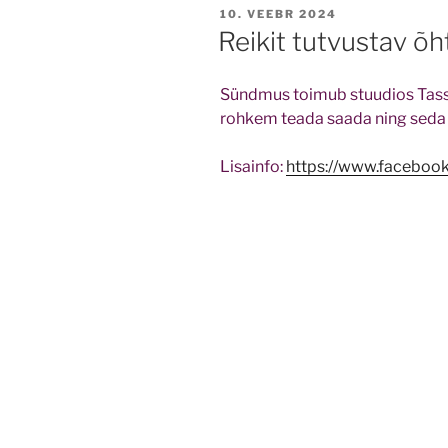
POSTED
10. VEEBR 2024
ON
Reikit tutvustav õh
Sündmus toimub stuudios Tassitä
rohkem teada saada ning seda 
Lisainfo:
https://www.facebo