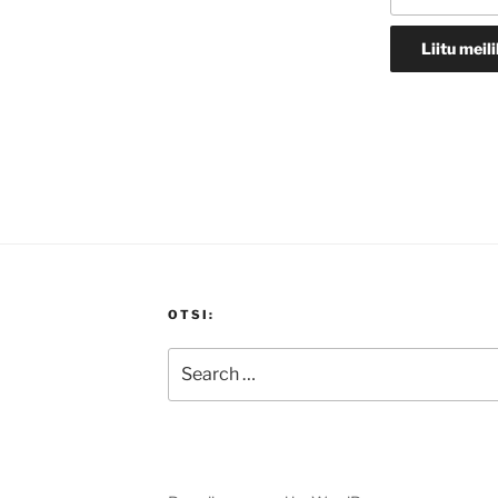
OTSI:
Search
for: