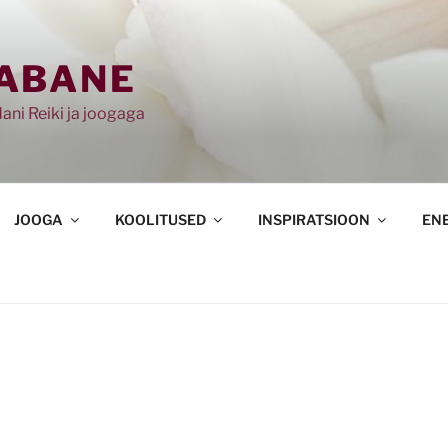
ABANE
ani Reiki ja joogaga
JOOGA
KOOLITUSED
INSPIRATSIOON
EN