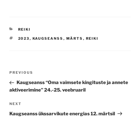
CATEGORIES
REIKI
TAGS
2023
,
KAUGSEANSS
,
MÄRTS
,
REIKI
Navigeerimine
Previous
PREVIOUS
Post
Kaugseanss “Oma vaimsete kingituste ja annete
aktiveerimine” 24.-25. veebruaril
Next
NEXT
Post
Kaugseanss ükssarvikute energias 12. märtsil