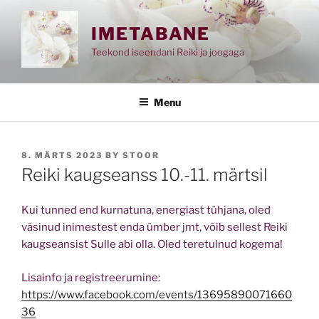
Skip
to
IMETABANE
content
Teekond iseendani Reiki ja joogaga
Menu
POSTED
8. MÄRTS 2023
BY
STOOR
ON
Reiki kaugseanss 10.-11. märtsil
Kui tunned end kurnatuna, energiast tühjana, oled
väsinud inimestest enda ümber jmt, võib sellest Reiki
kaugseansist Sulle abi olla. Oled teretulnud kogema!
Lisainfo ja registreerumine:
https://www.facebook.com/events/13695890071660
36